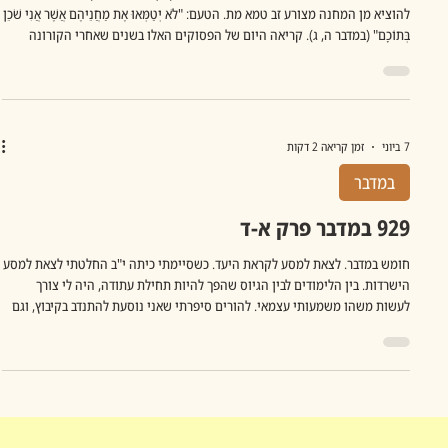
להוציא מן המחנה מצורע זב טמא מת. הטעם: "לֹא יְטַמְּאוּ אֶת מַחֲנֵיהֶם אֲשֶׁר אֲנִי שֹׁכֵן
בְּתוֹכָם" (במדבר ה, ג). קריאה היום של הפסוקים האלו בשנים שאחרי הקורונה
מהדהדת גם קויש. קושי בגלל הריחוק וסימון אות הקין, קושי בגלל המחיר
שמשלמים אלו שמרחיקים אותם. נדמה שהמדרש היה ער לכך גם אז והנה אומר
ספרי בפירוש למדבר מג שם מדובר על האסיור לטמא את הארץ: "חביבין ישראל,
שאף על פי שהן טמאים שכינה ביניהם." כלומר יש כאן
7 ביוני
זמן קריאה 2 דקות
במדבר
929 במדבר פרק א-ד
חומש במדבר. לצאת למסע לקראת היעד. כשסיימתי כיתה י"ב החלטתי לצאת למסע
הישרדות. בין הלימודים לבין הגיוס שהפך להיות תחילת עתודה, היה לי צורך
לעשות משהו משמעותי עצמאי. להורים סיפרתי שאני נוסעת להתנדב בקיבוץ, וגם
תכננתי להגיע בסוף לקיבוץ, אלא שברדך חציתי לפי התחנות שסיקרנו אותי מצפון
לדרום. זה התחיל במושב עין איילה, שם הלוויתי מחברה את הגז מדמיע שלה שהיה
לה כחיילת, ואז עצירה בתל אביב (בעצם הגעתי לפארק רמת גן, אבל עבור חיפאית זה
היה היינו הך) לישון ישנתי בבית הצנחן שאיכשהו הצלחתי ל