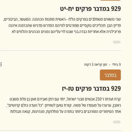
929 במדבר פרקים יח-יט
שני נושאים משתלבים בפרקים הללו –ראשית מתנות הכהונה. המעשר, הביכורים,
פדיון הבן. תהליכים טקסיים מפורטים לפיהם המדרש מדגיש שהכהונה איננה
פריבילגיה אלא אחריות כבדה.בני שבט לוי עליהם נמנים הכהנים והלווים לא
מקבלים נחלה אלא במקום את הנתינה הזו של העם שמחליפה את נחלת האדמה.
המתנות נועדו לאפשר לעוסקים בקודש לחיות, אך גם להזכיר שהם תלויים בעם ולא
נפרדים ממנו. ואז מגיע פרק יט, כביכול פרה אדומה היא סמל הפרדוכס המנוגד
למתווה המוסדר של הכהנים והלווים. המטהר נטמא והטמא נטהר. הדרך להיטהר
ה
9 ביולי
זמן קריאה 3 דקות
במדבר
929 במדבר פרקים טז-יז
קרח ועדתו ו־250 אנשים מבני ישראל, יחד עם דתן ואבירם ואון בן פלת משבט
ראובן, ערערו על מעמדו של משה. קורח טוען לשוויון: “כל העדה כולם קדושים".
אחד הסיפורים המורכבים ביותר בתורה על מחלוקת, מנהיגות, קנאה וגבולות
הביקורת. "ויקח קרח בן יצהר בן קהת בן לוי" פתיחה חריגה ודרמטית וחז"ל
שואלים מיד: מה לקח? המדרש (במדבר רבה) מציע: "לקח את עצמו לצד אחד."
כלומר, הוא פרש מן הציבור ויצר מחנה נפרד. המחלוקת מתחילה ברגע שבו אדם