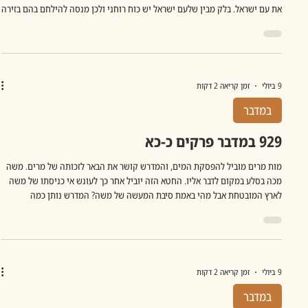
את עם ישראל. בלק מבין שלעם ישראל יש כוח רוחני ולכן מנסה להילחם בהם בזירה
הרוחנית. לי זה הזכיר את הנסיון לעוות את הדימוי של עם ישראל –להפוך אותנו
לאשמים ברצח עם אחרי ה-7.10, כשברור שבנו רצחו ופשעו. בלעם מוצג כדמות
מורכבת: נביא בעל כישרון רוחני אך מוסר מעוות. האתון הרואה את המלאך לפני
בלעם מדגישה את עיוורונו המוסרי. הוא לא רואה את הכל בצ
9 ביולי
זמן קריאה 2 דקות
במדבר
929 במדבר פרקים כ-כא
מות מרים מוביל להפסקת המים, והמדרש קושר את הבאר לזכותה של מרים. משה
מכה בסלע במקום לדבר אליו. החטא הזה יוביל אחר כך לעונש אי כניסתו של משה
לארץ המובטחת אבל מהי באמת סיבת המעשה של משה? המדרש נותן כמה
הסברים - משבר של מנהיג עייף שמתקשה לעבור מהנהגת דור עבדים להנהגת דור
עצמאי. הוא חווה את חוסר האמון של העם, ואולי עצם המכה אומר המדרש זו גם
מכה של מנהיג שכבר מתקשה להנהיג את עמו. גם משום כך יש צורך לסיים את
ההנהגה שלו לפני הכניסה לארץ. מנהיג שנוהג בכעס וזעם ומכה הוא לא מנהיג.
פירו
9 ביולי
זמן קריאה 2 דקות
במדבר