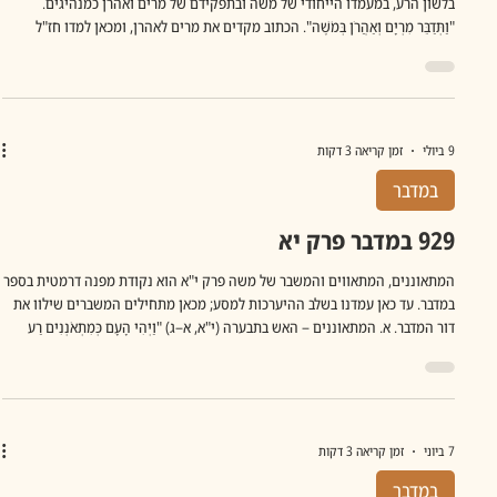
בלשון הרע, במעמדו הייחודי של משה ובתפקידם של מרים ואהרן כמנהיגים.
"וַתְּדַבֵּר מִרְיָם וְאַהֲרֹן בְּמֹשֶׁה". הכתוב מקדים את מרים לאהרן, ומכאן למדו חז"ל
שהיא הייתה היוזמת. לפי המדרש, מרים שמעה מציפורה שמשה פרש ממנה, לאחר
שהתנבאו אלדד ומידד. מדרש האגדה מתאר שציפורה אמרה: "אוי לנשותיהם של
אלו, אם יהיו נביאים יפרשו מנשותיהם כדרך שפירש בעלי ממני." מכאן הבינה מרים
שמשה חי בנפרד מאשתו, "ועַל אֹדוֹת הָאִשָּׁה הַכֻּשִ
9 ביולי
זמן קריאה 3 דקות
במדבר
929 במדבר פרק יא
המתאוננים, המתאווים והמשבר של משה פרק י"א הוא נקודת מפנה דרמטית בספר
במדבר. עד כאן עמדנו בשלב ההיערכות למסע; מכאן מתחילים המשברים שילוו את
דור המדבר. א. המתאוננים – האש בתבערה (י"א, א–ג) "וַיְהִי הָעָם כְּמִתְאֹנְנִים רַע
בְּאָזְנֵי ה'" (יא, א) התורה אינה מפרטת על מה התלוננו. רש"י אומר "אין מתאוננים
אלא מבקשי עלילה." כלומר לא הייתה כאן מצוקה ממשית אלא חיפוש עילה
להתלונן. מדרש ספרי אומר שהביטוי "כמתאוננים" מלמד שלא העזו לומר את
הדברים בגלוי אלא רטנו בינם לבין עצמם. העונש הו
7 ביוני
זמן קריאה 3 דקות
במדבר