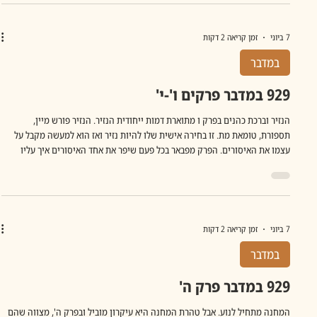
7 ביוני
זמן קריאה 2 דקות
במדבר
929 במדבר פרקים ו'-י'
הנזיר וברכת כהנים בפרק ו מתוארת דמות ייחודית הנזיר. הנזיר פורש מיין,
תספורת, טומאת מת. זו בחירה אישית שלו להיות נזיר ואז הוא למעשה מקבל על
עצמו את האיסורים. הפרק מפבאר בכל פעם שיפר את אחד האיסורים איך עליו
לנהוג כדי להתחיל למעשה שוב מחדש את מלאכת הנזירות. יש כאן גם הכרה ברצון
האנושי לקחת על עצמו משהו מורכב ולהפוך את עצמך מחוייב טוטאלית עבורו. זה
יכולה להיות ניזרות אבל גם פרויקט, התמסרות לרעיון ועוד. ומאידך, התורה מבינה
שטוטאליות כזו קשה לשמירה.ש אדם צריך מרחב לטעות ואפשרות ל
7 ביוני
זמן קריאה 2 דקות
במדבר
929 במדבר פרק ה'
המחנה מתחיל לנוע. אבל טהרת המחנה היא עיקרון מוביל ובפרק ה', מצווה שהם