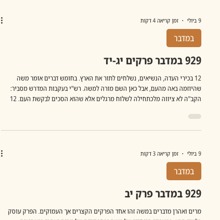
חדל לראות את עצמו כחלק מהכלל. מי היה קרח? קרח היה בן דודו של משה. ל
9 ביולי
זמן קריאה 4 דקות
במדבר
929 במדבר פרקים יג-יד
12 בכירי העדה, הנשיאים, נשלחים לתור את הארץ. בחומש דברים אומר משה
שהיוזמה באה מהעם, אבל כאן השם מורה למשה. רש"י בעקבות המדרש מסביר:
הקב"ה לא ציווה מלכתחילה לשלוח מרגלים אלא שהוא הסכים לבקשת העם. 12
נשלחים, וכל המרגלים ראו אותה מציאות: פירות עצומים. ערים בצורות. עמים
חזקים. אבל הפרשנות שונה. כשהם שבים, עשרה אומרים "ונהי בעינינו כחגבים וכן
היינו בעיניהם". ומדברים על הערים הבצורות והקושי להכריע ובעיניהם הארץ היא
איום. כלב בן יפונה והושע בן נון (שיהפוך ליהושע בהמשך) הם היחידים שר
9 ביולי
זמן קריאה 3 דקות
במדבר
929 במדבר פרק יב
מרים ואהרן מדברים במשה זהו אחד הפרקים הקצרים אך העמוקים. הפרק עוסק