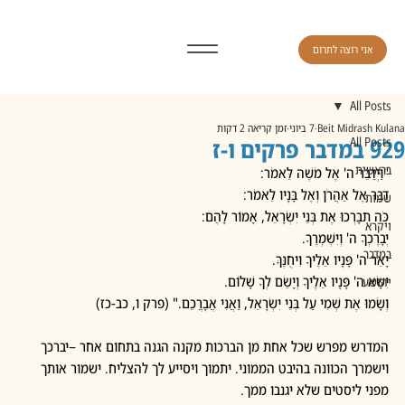
אני רוצה לתרום
All Posts
Beit Midrash Kulana
7 ביוני
זמן קריאה 2 דקות
929 במדבר פרקים ו-ז
All Posts
בראשית
"וַיְדַבֵּר ה' אֶל מֹשֶׁה לֵּאמֹר:
דַּבֵּר אֶל אַהֲרֹן וְאֶל בָּנָיו לֵאמֹר:
שמות
כֹּה תְבָרְכוּ אֶת בְּנֵי יִשְׂרָאֵל, אָמוֹר לָהֶם:
ויקרא
יְבָרֶכְךָ ה' וְיִשְׁמְרֶךָ.
במדבר
יָאֵר ה' פָּנָיו אֵלֶיךָ וִיחֻנֶּךָּ.
יִשָּׂא ה' פָּנָיו אֵלֶיךָ וְיָשֵׂם לְךָ שָׁלוֹם.
יהושע
וְשָׂמוּ אֶת שְׁמִי עַל בְּנֵי יִשְׂרָאֵל, וַאֲנִי אֲבָרֲכֵם." (פרק ו, כב-כז)
המדרש מפרש שכל אחת מן הברכות מקנה הגנה בתחום אחר –יברכך 
וישמרך הכוונה בהיבט הממוני. יתמוך ויסייע לך להצליח. ישמור אותך 
מפני ליסטים שלא יגנבו ממך.