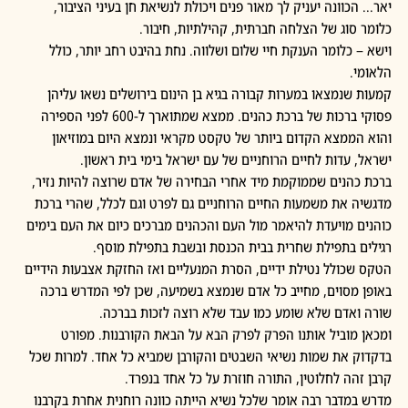
יאר... הכוונה יעניק לך מאור פנים ויכולת לנשיאת חן בעיני הציבור, 
כלומר סוג של הצלחה חברתית, קהילתיות, חיבור. 
וישא – כלומר הענקת חיי שלום ושלווה. נחת בהיבט רחב יותר, כולל 
הלאומי.
קמעות שנמצאו במערות קבורה בגיא בן הינום בירושלים נשאו עליהן 
פסוקי ברכות של ברכת כהנים. ממצא שמתוארך ל-600 לפני הספירה 
והוא הממצא הקדום ביותר של טקסט מקראי ונמצא היום במוזיאון 
ישראל, עדות לחיים הרוחניים של עם ישראל בימי בית ראשון.
ברכת כהנים שממוקמת מיד אחרי הבחירה של אדם שרוצה להיות נזיר, 
מדגשיה את משמעות החיים הרוחניים גם לפרט וגם לכלל, שהרי ברכת 
כוהנים מויעדת להיאמר מול העם והכהנים מברכים כיום את העם בימים 
רגילים בתפילת שחרית בבית הכנסת ובשבת בתפילת מוסף.
הטקס שכולל נטילת ידיים, הסרת המנעליים ואז החזקת אצבעות הידיים 
באופן מסוים, מחייב כל אדם שנמצא בשמיעה, שכן לפי המדרש ברכה 
שורה ואדם שלא שומע כמו עבד שלא רוצה לזכות בברכה. 
ומכאן מוביל אותנו הפרק לפרק הבא על הבאת הקורבנות. מפורט 
בדקדוק את שמות נשיאי השבטים והקורבן שמביא כל אחד. למרות שכל 
קרבן זהה לחלוטין, התורה חוזרת על כל אחד בנפרד.
מדרש במדבר רבה אומר שלכל נשיא הייתה כוונה רוחנית אחרת בקרבנו 