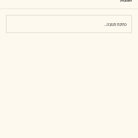
הזה יוביל אחר כך לעונש אי כניסתו של משה לארץ
המובטחת אבל מהי באמת סיבת המעשה של משה? המדרש
נותן כמה ה
כתיבת תגובה...