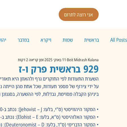
אני רוצה לתרום
All Posts
בראשית
שמות
ויקרא
במדבר
יהו
Beit Midrash Kulana
11 באוק׳ 2025
זמן קריאה 2 דקות
929 בראשית פרק ו-ז
על ידי צירוף של מספר תעודות, שכל אחת מהן הייתה נ
ביניהן הקבלה מסוימת, נבדלות, לפי ההשערה, בסגנונן ו
• המקור היהוויסטי (ס"י, בלעז: Jehovist – J): נכתב ב-950 לפנה"ס לערך בממלכת יהודה.
• המקור האלוהיסטי (ס"א, בלעז: Elohist – E): נכתב ב-850 לפנה"ס לערך בממלכת ישראל.