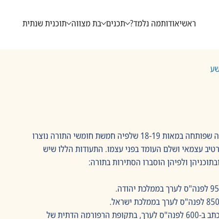
ראשי
אודות
מה נלמד?
תכנים
בת מצווה
תוכנית שנתית
שע
השערת התעודות לפי החוקרים גרף ולהאוזן היא תאוריה שפותחה במאות 18-19 שלפיה חמשת חומשי התורה נוצרו 
רטיב עצמאי ושלם העומד בפני עצמו. התעודות הללו שיש 
בתוכניהן ולפיהן הוסברו הסתירות בתורה: 
• המקור הדברימי (ס"ד, בלעז: Deuteronomist – D): נכתב ב-600 לפנה"ס לערך, בתקופת הרפורמה הדתית של 