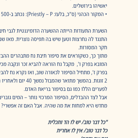
יאשיהו בירושלים.
• המקור הכהני (ס"כ, בלעז: Priestly – P): נכתב ב-500 לפנה"ס לערך, על ידי כהנים בגלות בבל.
חקר המסורות.  
מתוך כך, כשקוראים את סיפור תיבת נח מתבהרים ההבד
המובא בפרק ו',  מקבל נח הוראה להביא זכר ונקבה מכ
לפערים הללו כמו גם בסיפור בריאת האדם.  
אבל לצד ההבדלים, הסיפור המרכזי נותר – המים גוברי
מחדש היא למחות את מה שהיה. אבל האם זה אפשרי? או
"כל דבר טוב/ יש לו הד ותכלית
כל דבר טוב/ אין לו אחרית