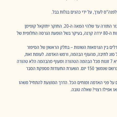
השערת התעודות הייתה ההשערה הדומיננטית לגבי חיבור התורה עד שלהי המאה ה-20. החוקר יחזקאל קופימן 
התנגד לה נחרצות וטען שיש בה תפיסה נוצרית. מאז שנות ה-80 ירדה קרנה, בעיקר בשל הופעת הגרסה החלופית של 
לים בין הגרסאות השונות – בחלק הראשון של הסיפור 
ל סוג לתיבה, מהעוף הבהמה, ורמש האדמה. לעומת זאת, 
בפרק ז', מתחיל הסיפור לכאורה שוב, ואז נקרא נח להביא 7 זוגות מכל הבהמה הטהורה ומעוף מהבהמה הלא טהורה 
2 זוגות. בהמשך מתואר שהמבול נמשך 40 יום ולאחריו נרשם שנמשך 150 יום. השערת התעודות מספקת הסבר 
ם על פני האדמה ומוחים הכל. הדרך המוצעת להתחיל משהו 
 אפילו רצוי? שאלה טובה.