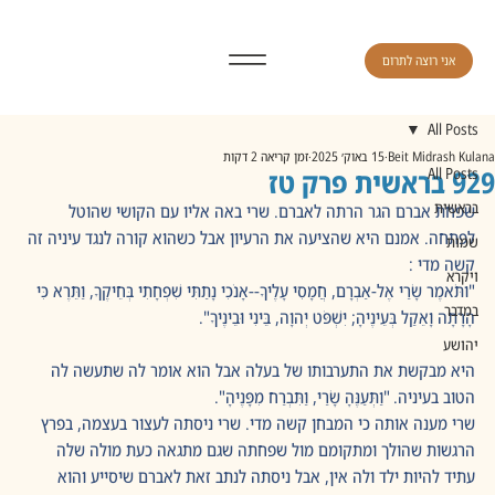
אני רוצה לתרום
All Posts
Beit Midrash Kulana
15 באוק׳ 2025
זמן קריאה 2 דקות
929 בראשית פרק טז
All Posts
בראשית
שפחת אברם הגר הרתה לאברם. שרי באה אליו עם הקושי שהוטל 
לפתחה. אמנם היא שהציעה את הרעיון אבל כשהוא קורה לנגד עיניה זה 
שמות
קשה מדי :
ויקרא
"ותֹּאמֶר שָׂרַי אֶל-אַבְרָם, חֲמָסִי עָלֶיךָ--אָנֹכִי נָתַתִּי שִׁפְחָתִי בְּחֵיקֶךָ, וַתֵּרֶא כִּי 
במדבר
הָרָתָה וָאֵקַל בְּעֵינֶיהָ; יִשְׁפֹּט יְהוָה, בֵּינִי וּבֵינֶיךָ".
יהושע
היא מבקשת את התערבותו של בעלה אבל הוא אומר לה שתעשה לה 
הטוב בעיניה. "וַתְּעַנֶּהָ שָׂרַי, וַתִּבְרַח מִפָּנֶיהָ".
שרי מענה אותה כי המבחן קשה מדי. שרי ניסתה לעצור בעצמה, בפרץ 
הרגשות שהולך ומתקומם מול שפחתה שגם מתגאה כעת מולה שלה 
עתיד להיות ילד ולה אין, אבל ניסתה לנתב זאת לאברם שיסייע והוא 