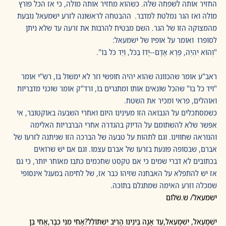
החזיר אותה לשפחה שלה. כשהוא מחזיר אותה מולה, כי אז הכל פורץ 
מולה ואז הגר נמלטת למדבר.  ההבטחה לראשונה לזרע ישמעאל נובעת 
מהמצוקה הזו של הגר. השם מבטיח להרבות את זרעה עד שלא ניתן 
לסופרו  ואומר על אופיו של ישמעאל:
"וְהוּא יִהְיֶה, פֶּרֶא אָדָם--יָדוֹ בַכֹּל, וְיַד כֹּל בּוֹ".
ראב"ע אומר שהכוונה שהוא יהיה חופשי וזר לא ימשול בו, רש"י אומר 
"ויד כל בו" שהכל שונאים אותו ומתגרים בו, ורד"ק אומר שוכני מדבריות 
ואוהלים, פראי ומכיר את השטח. 
כשמסתכלים על הנבואה הזו מעינינו היום ואחרי השבעה באוקטובר, אי 
אפשר שלא להשתומם על הדיוק בהגדרה אחרי הברבריות האלימה 
והנוראה שחווינו. וגם לתהות על טבעה של הברכה הזו שניתנה לזרעו של 
אברם, שבסופה פוגעת בזרעו של אברם עצמו. וגם אם יש שרואים 
בכתובים לא דברי שמים כי אם טקסט שחכמים כתבו מאוחר יותר, כי גם 
אז יש להתפלא על האבחנה שזיהו כבר אז, של לחימה במעגל אינסופי 
שמכלה וזרע האימה שמתגלם בתוכה.
ישמעאל/ ש.שלום
ישְׁמָעֵאל, יִשְׁמָעֵאל,עַד אָנָה בֵּינֵינוּ הָרִיב יִשְׁתּוֹלֵל?אָחִי מִנִּי כְּבָר,אֲחִי בֶּן 