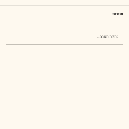
"וּיַרְא יוֹסֵף אֶת-אֶחָיו, וַיַּכִּרֵם; וַיִּתְנַכֵּר אֲלֵיהֶם וַיְדַבֵּר אִתָּם
קָשׁוֹת, וַיֹּאמֶר אֲלֵהֶם מֵאַיִן בָּאתֶם, וַיֹּאמְרוּ, מֵאֶרֶץ כְּנַעַן
תגובות
לִשְׁבָּר-אֹכֶל. ח וַיַּכֵּר יוֹסֵף, אֶת-
כתיבת תגובה...