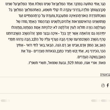
הָגָר,אָחִי הַתּוֹעֶה בַּמִּדְבָּר.אֶחָד הַמַּלְאָךְאֶל שְׁנֵינוּ נִשְׁלַח.אֶחָד הַמַּלְאָךְעַל שְׁנֵינוּ 
סָכַךְבֶּעֱנוּתְךָ מִלֵּדָה,בְּדַרְכִּי עֲקֵדָה.לוּ קוֹלִי תִּשְׁמַע, הָאָחהַמַּלְאָךְ הַמַּלְאָךְ בַּל 
נִשְׁכַּח!נוֹדֶדֶת הָאוֹרְחָהוְאֵינָהּ מִתְעַכֶּבֶת,צוֹעֶדֶת עַל כָּרְחָהּמֵחַיִּים וְעַד 
מָוֶתוּשְׁנֵינוּ הָרוֹאִיםמַרְאוֹת אֱלֹהִים,וְלִשְׁנֵינוּ הֻגַּדהַסּוֹד הָאֶחָד,סוֹדוֹ שֶׁל 
הָעַדלָמָּה נִזְרֶה חוֹלזֶה לְעֵין זֶה?לָמָּה לֹא יָכֹלהֱיוֹת אֱמֶת הַמַּחֲזֶה,מַחֲזֶהלוּ 
יִחְיֶהזֶה גַּם זֶה!אַתָּה אֲשֶׁר יָדְךָ בְּכָל –אֵיכָה נִבְצַר מִמְּךָ זֶה?הַשָּׁרָב הַשָּׁרָברוּחֵנוּ 
טָרַף,הַשָּׁרָב הַשָּׁרָבמִרְעֵנוּ שָׂרַף.הָבָה נַעֲרֹף עָלָיו טַל הַלֵּבָב,הָבָה נַרְוֵהוּ חַסְדֵי 
הָאָב,אָב הָמוֹן אָדָם,אָבִינוּ אָב רָם.הִנֵּה, הַבְּאֵר,בְּאֵר לַחַי רוֹאִי –אָחִיךָ 
הַכֵּר,הִכִּירֵנִי נָא, אָחִי.יָבֵשׁ חֲצִיר כַּתֶּבֶן,הַנֹּאדוֹת מְצֹרָרִים –נָגֹל אֶת 
הָאֶבֶן,נָשְׁקֶה הָעֲדָרִים.
מאת: אורי אגוז, מנחת 929, גבעת שמואל, תשרי תשפ"ו. 
בראשית