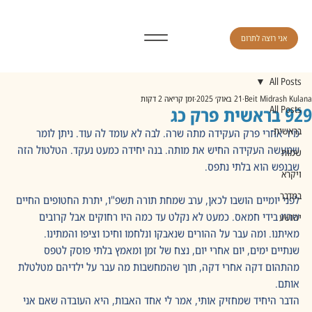
אני רוצה לתרום
All Posts
Beit Midrash Kulana
21 באוק׳ 2025
זמן קריאה 2 דקות
929 בראשית פרק כג
All Posts
בראשית
מיד אחרי פרק העקידה מתה שרה. לבה לא עומד לה עוד. ניתן לומר 
שמעשה העקידה החיש את מותה. בנה יחידה כמעט נעקד. הטלטול הזה 
שמות
שבנפש הוא בלתי נתפס.
ויקרא
במדבר
לפני יומיים הושבו לכאן, ערב שמחת תורה תשפ"ו, יתרת החטופים החיים 
שהיו בידי חמאס. כמעט לא נקלט עד כמה היו רחוקים אבל קרובים 
יהושע
מאיתנו. ומה עבר על ההורים שנאבקו ונלחמו וחיכו וציפו והמתינו. 
שנתיים ימים, יום אחרי יום, נצח של זמן ומאמץ בלתי פוסק לטפס 
מהתהום דקה אחרי דקה, תוך שהמחשבות מה עבר על ילדיהם מטלטלת 
אותם. 
הדבר היחיד שמחזיק אותי, אמר לי אחד האבות, היא העובדה שאם אני 