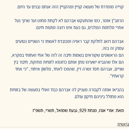
קנייה מוסדרת של מעשה קניין ומהקניין הזה אנחנו נבנים עד היום.
הרמב"ן אומר, כמו שהתעקש אברהם לא לקחת מחוט ועד שרוך נעל 
אחרי מלחמת המלכים, גם כעת אינו רוצה מתנות חינם. 
אברהם דואג לחלקת קבר ראויה ומכובדת לאשתו כי השניים נטועים 
עמוק זה בזה. 
הם הראשונים שקוראים בשמות חיבה זה לזה של אחי ואחותי במקרא, 
הם אלו שהנביא ישעיהו נותן אותם כדוגמא לזוגיות מחזקת, חיבור בין 
שניים, אברהם חסד ושרה דין, שהפכו לאחד, מלשון איחוד, "כי אחד 
קראתיו". 
בהביאו אותה לקבורה מעניק לה אברהם כבוד ואולי במעשה של בזוגיות 
הוא מחולל ביניהם תיקון עולם.
מאת: אורי אגוז, מנחת 929, גבעת שמואל, תשרי, תשפ"ו
בראשית