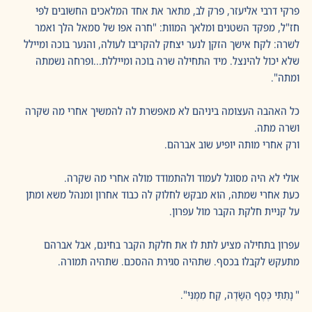
פרקי דרבי אליעזר, פרק לב, מתאר את אחד המלאכים החשובים לפי 
חז"ל, מפקד השטנים ומלאך המוות: "חרה אפו של סמאל הלך ואמר 
לשרה: לקח אישך הזקן לנער יצחק להקריבו לעולה, והנער בוכה ומיילל 
שלא יכול להינצל. מיד התחילה שרה בוכה ומייללת...ופרחה נשמתה 
ומתה".
כל האהבה העצומה ביניהם לא מאפשרת לה להמשיך אחרי מה שקרה 
ושרה מתה.
ורק אחרי מותה יופיע שוב אברהם.
אולי לא היה מסוגל לעמוד ולהתמודד מולה אחרי מה שקרה.
כעת אחרי שמתה, הוא מבקש לחלוק לה כבוד אחרון ומנהל משא ומתן 
על קניית חלקת הקבר מול עפרון.
עפרון בתחילה מציע לתת לו את חלקת הקבר בחינם, אבל אברהם  
מתעקש לקבלו בכסף. שתהיה סגירת ההסכם. שתהיה תמורה. 
" נָתַתִּי כֶּסֶף הַשָּׂדֶה, קַח מִמֶּנִּי".