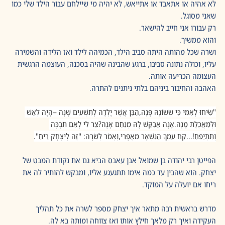
לא אהיה או אתאבד או אתייאש, לא יהיה מי שיילחם עבור הילד שלי כמו 
שאני מסוגל.
רק עבורו אני חייב להישאר.
והוא ממשיך.
ושרה שכל מהותה היתה סביב הילד, הכמיהה לילד ואז הלידה והשמירה 
עליו, וכולה נתונה סביבו, ברגע שהבינה שהיה בסכנה, העוצמה הרגשית 
העצומה הכריעה אותה.
האהבה והחיבור ביניהם בלתי ניתנים להתרה.
"שִׂיחוּ לְאִמִּי כִּי שְׂשׂוֹנָהּ פָּנָה,הַבֵּן אֲשֶׁר יָלְדָה לְתִשְׁעִים שָׁנָה –הָיָה לְאֵשׁ 
וּלְמַאֲכֶלֶת מָנָה.אָנָה אֲבַקֵּשׁ לָהּ מְנַחֵם אָנָה?צַר לִי לְאֵם תִּבְכֶּה 
וְתִתְיַפֵּחַ!...קַח עִמְּךָ הַנִּשְׁאָר מֵאֲפָרִי,וְאְמֹר לְשׂרָה: "זֶה לְיִצְחָק רֵיחַ".
הפייטן רבי יהודה בן שמואל אבן עאבס הביא גם את נקודת המבט של 
יצחק. הוא שהבין עד כמה אימו תתגעגע אליו, ומבקש להותיר לה את 
ריחו אם יועלה על המוקד.
מדרש בראשית רבה מתאר איך יצחק מספר לשרה את כל תהליך 
העקידה ואיך רק מלאך חילץ אותו ואז צווחה ומותה בא לה. 