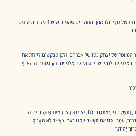
הדמיון הגדול בין הסיפורים הוא שמחזק את תורת התעודות של גרף וולהאוזן, החוקרים שהניחו שיש 4 מקורות שונים 
ם.
 המעמד של יצחק כמו של אברהם, ולכן מבקשים לקחת את 
חה האלוקית, לחזק שרק בתמיכה אלוקית ורק כשתהיה הארץ 
ירו 
וַתְּשַׁלְּחוּנִי מֵאִתְּכֶם.  
כח
 וַיֹּאמְרוּ, רָאוֹ רָאִינוּ כִּי-הָיָה יְהוָה 
בְרִית, עִמָּךְ.  
כט
 אִם-תַּעֲשֵׂה עִמָּנוּ רָעָה, כַּאֲשֶׁר לֹא נְגַעֲנוּךָ, 
ְּרוּךְ יְהוָה."