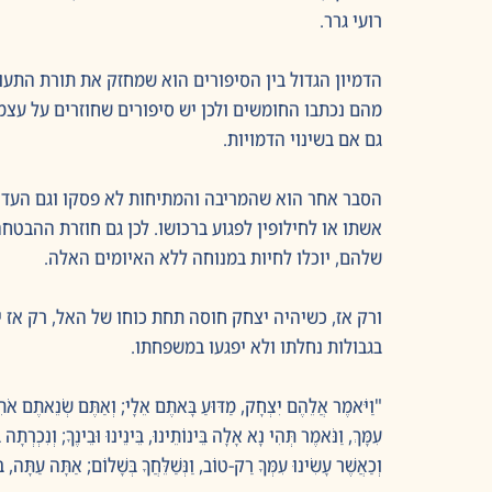
רועי גרר.
מהם נכתבו החומשים ולכן יש סיפורים שחוזרים על עצמ
גם אם בשינוי הדמויות.
הסבר אחר הוא שהמריבה והמתיחות לא פסקו וגם העדר
אשתו או לחילופין לפגוע ברכושו. לכן גם חוזרת ההבט
שלהם, יוכלו לחיות במנוחה ללא האיומים האלה.
ורק אז, כשיהיה יצחק חוסה תחת כוחו של האל, רק אז יכ
בגבולות נחלתו ולא יפגעו במשפחתו.
"וַיֹּאמֶר אֲלֵהֶם יִצְחָק, מַדּוּעַ בָּאתֶם אֵלָי; וְאַתֶּם שְׂנֵאתֶם אֹתִי, 
עִמָּךְ, וַנֹּאמֶר תְּהִי נָא אָלָה בֵּינוֹתֵינוּ, בֵּינֵינוּ וּבֵינֶךָ; וְנִכְרְתָה 
וְכַאֲשֶׁר עָשִׂינוּ עִמְּךָ רַק-טוֹב, וַנְּשַׁלֵּחֲךָ בְּשָׁלוֹם; אַתָּה עַתָּה, ב