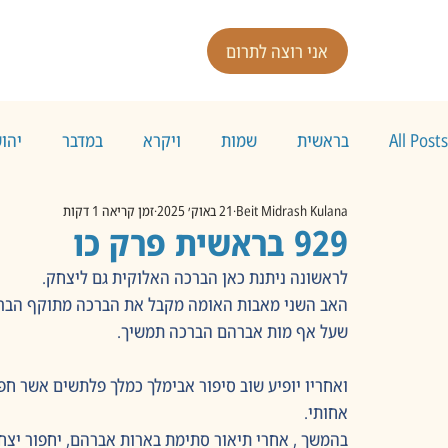
אני רוצה לתרום
All Posts
בראשית
שמות
ויקרא
במדבר
יהו
Beit Midrash Kulana
21 באוק׳ 2025
זמן קריאה 1 דקות
929 בראשית פרק כו
לראשונה ניתנת כאן הברכה האלוקית גם ליצחק.
האב השני מאבות האומה מקבל את הברכה מתוקף הברית 
שעל אף מות אברהם הברכה תמשיך.
ואחריו יופיע שוב סיפור אבימלך כמלך פלתשים אשר חפ
אחותי.
בהמשך , אחרי תיאור סתימת בארות אברהם, יחפור יצח