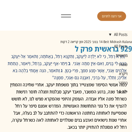
אני רוצה לתרום
All Posts
Beit Midrash Kulana
14 בנוב׳ 2025
זמן קריאה 2 דקות
929 בראשית פרק ל
All Posts
בראשית
"וַתֵּרֶא רָחֵל, כִּי לֹא יָלְדָה לְיַעֲקֹב, וַתְּקַנֵּא רָחֵל, בַּאֲחֹתָהּ; וַתֹּאמֶר אֶל-יַעֲקֹב 
הָבָה-לִּי בָנִים, וְאִם-אַיִן מֵתָה אָנֹכִי.  
ב
 וַיִּחַר-אַף יַעֲקֹב, בְּרָחֵל; וַיֹּאמֶר, הֲתַחַת 
שמות
אֱלֹהִים אָנֹכִי, אֲשֶׁר-מָנַע מִמֵּךְ, פְּרִי-בָטֶן.  
ג
 וַתֹּאמֶר, הִנֵּה אֲמָתִי בִלְהָה בֹּא 
ויקרא
אֵלֶיהָ; וְתֵלֵד, עַל-בִּרְכַּי, וְאִבָּנֶה גַם-אָנֹכִי, מִמֶּנָּה"
במדבר
כמה אנושי הסיפור שמצטייר בתוך משפחת יעקב. אחרי שחיכה והמתין 
לה 14 שנה, ברגע המשבר, מאבד יעקב סבלנות ומגלה חוסר רגישות 
יהושע
כשרחל פונה אליו אבודה. העומק והיופי שהמקרא מגיש לנו, לא חושש 
להציף את כל גוני התחושות האנושיות. המדרש אמנם סיפר על רחל 
שמסייעת לאחותה בחתונה הראשונה כדי להתחבב על לב בעלה, אבל 
אחרי שנות נישואים וארבע בנים שנולדים לאחותה לאה כשרחל עקרה, 
רחל לא מסוגלת להחזיק יותר בכאב. 