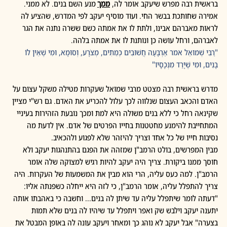
בראשית רבה מפרש שיעקב אומר לה, 
ממך
 מנע השם בנים. לא ממני. 
אמירה שחותכת בבשר החי. ועוד מוסיף יעקב לפי המדרש, שהציע לה 
לראות מאברהם אבינו, ולתת לו את אמתה כשם ששרה נתנה את הגר 
לאברהם, ורחל עושה כן ונותנת לו את אמתה בלהה. 
"רַבִּי שְׁמוּאֵל אמר אַרְבָּעָה חֲשׁוּבִים כְּמֵתִים, מְצֹרָע, וְסוּמָא, וּמִי שֶׁאֵין לוֹ 
בָנִים, וּמִי שֶׁיָּרַד מִנְּכָסָיו"
מדרש בראשית רבה מצטט מרבי שמואל שעקרות מטילה משקל עצום על 
האדם והכאב העצום שנלווה לכך עלול להכריע את האדם. גם רש"י מציין 
שקינאה רחל כי ללא בנים משולה היא למת ומכך נובעת הזהירות בעיניי 
המתחייבת להימנע מחטטנות בחייו הפרטים של אדם. אין לדעת מה 
נסיבות חייו של כל אחד וצריך להיזהר שלא לפגוע ולהכאיב.
מבין המפרשים, בולט הרמב"ן שמזהה את הפגם בהתנהגות יעקב ולא 
חוסך ממנו ביקורת. צריך היה יעקב להיות רגיש למצוקה שלה אומר 
הרמב"ן. למה כעס עליה, הרי הוא מבין את המשמעות של העקרות. היה 
צריך להתפלל עליה, אומר הרמב"ן, כי לזה היא ייחלה כשפנתה אליו: 
"דעתה לומר שיתפלל עליה עד שיתן לה בנים... וחשבה כי באהבתו אותה 
יתענה יעקב וילבש שק ואפר ויתפלל עד שיהיו לה בנים שלא תמות 
בצערה" אבל יעקב לא נוהג כך ומאחר ויעקב עונה לה באופן המבטל את 