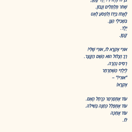
שְׁחֹר תַּלְתַּלִים וְנָבוֹן.
לֶאֱחֹז בְּיָדוֹ וְלִפְסֹעַ לְאַט
בִּשְׁבִילֵי הַגָּן.
יֶלֶד.
קָטָן.
אוּרִי אֶקְרָא לוֹ, אוּרִי שֶׁלִּי!
רַךְ וְצָלוּל הוּא הַשֵּׁם הַקָּצָר.
רְסִיס נְהָרָה.
לְיַלְדִּי הַשְּׁחַרְחַר
"אוּרִי!" –
אֶקְרָא!
עוֹד אֶתְמַרְמֵר כְּרָחֵל הָאֵם.
עוֹד אֶתְפַּלֵּל כְּחַנָּה בְּשִׁילֹה.
עוֹד אֲחַכֶּה
לוֹ.