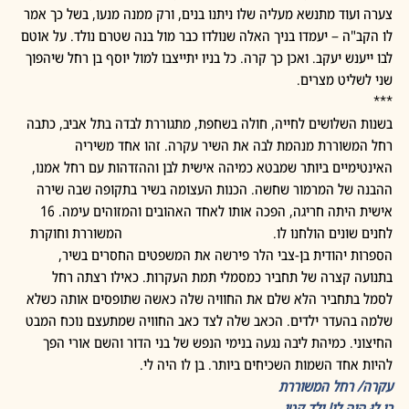
צערה ועוד מתנשא מעליה שלו ניתנו בנים, ורק ממנה מנעו, בשל כך אמר 
לו הקב"ה – יעמדו בניך האלה שנולדו כבר מול בנה שטרם נולד. על אוטם 
לבו ייענש יעקב. ואכן כך קרה. כל בניו יתייצבו למול יוסף בן רחל שיהפוך 
שני לשליט מצרים.
***
בשנות השלושים לחייה, חולה בשחפת, מתגוררת לבדה בתל אביב, כתבה 
רחל המשוררת מנהמת לבה את השיר עקרה. זהו אחד משיריה 
האינטימיים ביותר שמבטא כמיהה אישית לבן וההזדהות עם רחל אמנו, 
ההבנה של המרמור שחשה. הכנות העצומה בשיר בתקופה שבה שירה 
אישית היתה חריגה, הפכה אותו לאחד האהובים והמזוהים עימה. 16 
לחנים שונים הולחנו לו.                                               המשוררת וחוקרת 
הספרות יהודית בן-צבי הלר פירשה את המשפטים החסרים בשיר, 
בתנועה קצרה של תחביר כמסמלי תמת העקרות. כאילו רצתה רחל 
לסמל בתחביר הלא שלם את החוויה שלה כאשה שתופסים אותה כשלא 
שלמה בהעדר ילדים. הכאב שלה לצד כאב החוויה שמתעצם נוכח המבט 
החיצוני. כמיהת ליבה נגעה בנימי הנפש של בני הדור והשם אורי הפך 
להיות אחד השמות השכיחים ביותר. בן לו היה לי.   
עקרה/ רחל המשוררת
בן לוּ הָיָה לִי! יֶלֶד קָטָן,