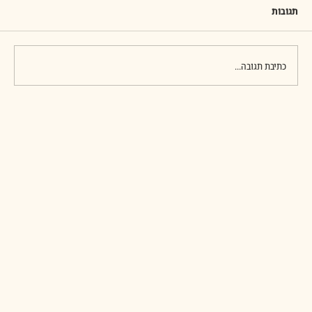
של נכון ולא נכון, מותר ואסור. מיטב המפרשים ניסו לעמוד
תגובות
על פשר יצירת המגבלות האלו. האם ההגדרות נועדו לזכך את
המידות האם יש בהן הרגלה של האדם לקבל על
כתיבת תגובה...