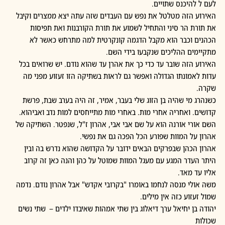
לעם ל להיכנס שתויים.
האירוע הזה מטלטל את נפש עם העבדים שזה עתה יצא ממצרים וקיבל 
את תורת הר סיני והתחיל לשמוע את תורת הקורבנות ואת תפיסות 
הכהנים וכבר הוא מקבל הדגמה קונקרטית למה מתרחש כאשר לא 
מתקיימים ההליכים שנקבעו בידי השם.
האירוע הזה שובר עד כדי כך את אהרן עד שהוא נודם. יש שרואים בכל 
עדות לאמונתו הגדולה ואפשר גם לראות בשתיקה הזו זעזוע מפני מה 
שקרה. 
כשנהרג מי שהיה בן הזוג שלי בעבר, אמיר, זה היה בערב שבת, פרשת 
קדושים. ואחריה אחרי מות. באחרי מות מתייחסים למות נדב ואביהוא. 
השם אורי אורנה הוא על שם אבי אבי, אהרון ז"ל, שנפטר. השתיקה של 
אהרון על המוות שפורע הכל הפכה גם את נפשי. 
אהרון הכהן שבפרקים הבאים ידובר על הקדושה שהוא נדרש בה ובין 
היתר העדר המגע עם מעגל המוות שמוטל על כהן והנה כאן זה קרוב 
אליו עד מאד.
משה אולי מנסה לנחמו באומרו "בקרובי אקדש" אבל אהרון נודם. נדמה 
שמול זעזוע כזה אין מילים.
יהודה בן יחיאל ערך דיאלוג בין שתי אמהות שאיבדו ילדים –  שתי נשים 
שכולות