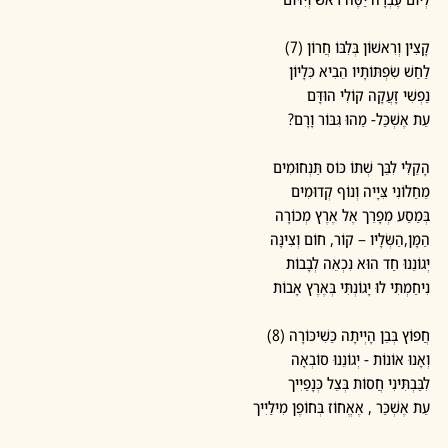
קָצִין וְרִאשׁוֹן בְּלִבּוֹ חֲרוֹן (7)
לַחַשׁ שִׂפְתּוֹתָיו הֵבִיא כִּלָיוֹן
נַפְשִׁי זָעֲקָה קוֹלִי הוּדָּם
עֵת אֶשְׁכַּל- מַהוּ גִּבּוֹר וָרָם?
הָקֵלִּי לִבֵּך שְׁתוֹ כּוֹס תַּנְחוּמִים
מֵחַלוֹנִי צִּיָיה וְנוֹף קְדוּמִים
בְּמַסַע מְפָרֵך אֶל אֶרֶץ מְכוֹרָה
הַמָּן,הַשְּׂלָיו – קוֹר, חוֹם וְצִינָּה
יְגוֹנֵנוּ חַד הוּא נִכְאֵה לְבָבוֹת
נִיחַמְתִּי לוּ יָגוֹנְתִּי בְּאֶרֶץ אָבוֹת
חֲפוֹץ בְּבֵן הָיְיתָה כַּשִׁיכּוֹרָה (8)
וְאָנוּ אוֹנוֹת - יְגוֹנֵנוּ סוֹבְאָה
לִבַּבְתִּינִי חֲסוֹת בְּצֵל כְּנָפַיִיך
עֵת אֶשְׁכַּר , אֶאֱחוֹז בְּחוֹפֶן מִילַּיִיך