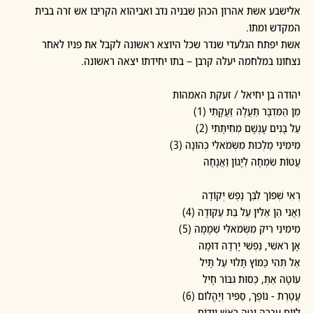
אלישבע אשת אהרון הכהן שבניה נדב ואביהוא הקריבו אש זרה בבית 
המקדש ומתו.
אשת יפתח הגלעדי שנדר שכל היוצא ראשונה לקבל את פניו לאחר 
נצחונו במלחמה יעלה קרבן – בתו יחידתו יצאה ראשונה.
יהודה בן יחיאל / זעקת האמהות
מִן הַמִּדְבָּר תַּעֲלֶה זַעֲקָתִי (1)
עַל בָּנִים עָנְשָׁם מְחִיתָּתִי (2)
מִימִינִי מַלְכוּת מִשְּׂמֹאלִי כְּהוּנָה (3)
עֲטוֹת שִׂמְחָה לְיָגוֹן וַאֲנָחָה
רְאִי שְׁפוֹך לִבֵּך נֶפֶשׁ יְקוֹדָה
וַאֲנִי הֵן אַלִּין עַל בַּת עַקוּדָה (4)
מִימִינִי רִיק מִשְּׂמֹאלִי שְׁמָמָה (5)
אָן רֹאשִׁי, נַפְשִׁי יָרְדָה דּוּמָה
אַל תְּהִי כַּמּוֹץ תָּלוּי עַל תָּיִל
עוֹטָה אַתְּ, כְּסוּת גִּבּוֹר חָיִל
עֲטֶרֶת - נוֹפֶך, סַפִּיר וְיָהֳלוֹם (6)
לְיוֹם עֶבְרָה יַטֶּה רֹאשׁ וְיִדּוֹם