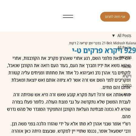
אני רוצה לתרום
All Posts
Beit Midrash Kulana
21 בפבר׳
זמן קריאה 2 דקות
929 ויקרא פרקים ט-י
All Posts
בראשית
אש יוצאת מלפני השם, רגע אחרי שאהרון מקריב את הקורבנות, אחרי 
שהוא נושא את ידיו ומברך את העם, בעוד העם רואה את הקורבן שנאכל, 
שמות
לוקחים בני אהרן נדב ואביהוא כל אחד את מחתתו ומניחים עליה קטורת 
ויקרא
ומקריבים לפני השם אש זרה אשר לא ציווה אותם ואש יוצאת ומאכלת 
במדבר
אותם והם מתים.
מהי אותה אש זרה? דעת מקרא קובע שאש זרה היא אש שהיתה זרה 
יהושע
לעבדת המשכן שלא נתקדשה על גבי מזבח העולה. כלומר פעלו בצורה 
שהיא לא נכונה מבחינת העלאת הקורבן והתפקיד המוגדר של מהש נדרש 
מהם.
רש"י אומר שבני אהרן לא מתו אלא על ידי שהורו הלכה בפני משה רבן. 
ורבי ישמעאל אומר, נכנסו שתויי יין למקדש. שבעצם היתה כאן אזהרה 