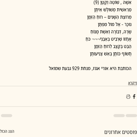
אִשָׁה , שׁוֹטֶה וְקָטָן (9)
מֵרֵאשִׁית מְשׁוּלָשׁ אֵיתָן
מְרוּצַת הַשָּׁנִים – רוּחַ הַזְּמָן
נוּכָּר - אֶל מוּל מִפְתָּן
שָׂרָה, דְּבוֹרָה וְאֵשֶׁת מָנוֹחַ
אָחֲזוּ שַׁרְבִיט בְּאַבְנֵי¬¬¬ כֹּחַ
הַבֵּט בְּקֶצֶב לְרוּחַ הַזְּמָן
חֲשׂוֹף כּוֹחָן בְּאֵשׁ צְנִיעוּתָן 
הכותבת היא אורי אגוז, מנחת 929 גבעת שמואל
ויקרא
פוסטים אחרונים
הצג הכול