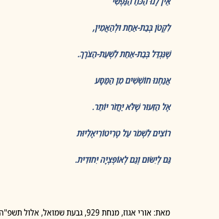
אֵין לָנוּ הַכֹּחַ הַנַּפְשִׁי
לִקְטֹן בְּבַת-אַחַת וּלְהַאֲמִין,
שֶׁנִּגְדַּל בְּבַת-אַחַת לִשְׁעַת-הַצֹּרֶךְ.
אֲנַחְנוּ חוֹשְׁשִׁים מִן הַמַּסָּע
אֶל הַזִּעוּר שֶׁלֹּא יַחֲזֹר יוֹתֵר.
רוֹצִים לִשְׁמֹר עַל טֶרִיטוֹרִיאָלִיוּת
גַּם לְיִשּׂוּם וְגַם לְאוֹפְּצְיָה יִחוּדִית.
מאת: אורי אגוז, מנחת 929, גבעת שמואל, אלול תשפ"ה