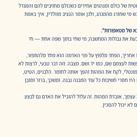
ית של כולם ומנהגים אחידים כשכולם מחויבים להם והמגדל 
 מי שחורג מהמנהג, ולכן אומר הנציב מוולז'ין, איך באמת 
א של מטאפורות". 
בעת את גבולות המחשבה; מי שחי בתוך שפה אחת — חי 
 אחריך, הפחד מלפוץ על פני האדמה הוא פחד מלהתפזר, 
ות לעצמם שם, כמו יד ושם. מצבה. וזה דבר טבעי, לרצות לא 
ונטלי, לקח את המהות והפך אותה לחומר. הלבנים, הטיט, 
יו חסרי חשיבות כל עוד המבנה נבנה. ומשכך, ברור ומובן 
עצמך, אובדת המהות. זה עלול להוביל את האדם גם לבצע 
לא יכול להסכין.  