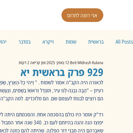
אני רוצה לתרום
All Posts
בראשית
שמות
ויקרא
במדבר
יהו
Beit Midrash Kulana
12 באוק׳ 2025
זמן קריאה 2 דקות
929 פרק בראשית יא
לכאורה היה הקב"ה אמור לשמוח . " וַיְהִי כָל-הָאָרֶץ, שָׂפָ
רעיון – "הָבָה נִבְנֶה-לָּנוּ עִיר, וּמִגְדָּל וְרֹאשׁוֹ בַשָּׁמַיִם, וְנַעֲשֶׂה
הם רוצים לבנות לעצמם שם. הם מלוכדים. למה הקב"ה מ
רד"ק אומר היו כולם בהסכמה אחת. והסכמתם היתה ללכ
יפוצו הנה והנה בהיותם לעם
שאברהם היה מבני דור הפלגה. שהיתה להם כוונה לכאור