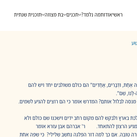
ראשי
אודות
מה נלמד?
תכנים
בת מצווה
תוכנית שנתית
שע
ה אֶחָת, וּדְבָרִים, אֲחָדִים" הם כולם משולבים יחד ויש להם 
-לָּנוּ, שֵׁם".
נסה לבלול אותם? המדרש אומר כי הם רוצים להגיע לשמים. 
ת בארץ ולבקש להם מקום רחב ידים וישכנו שם כולם ולא 
 רב. 340 שנה אחר המבול מגיע הרצון להתאחד.         ר' אברהם אבן עזרא אומר 
ה טובה. אם כך למה דור הפלגה נחשב שלילי?  כי שפה אחת 