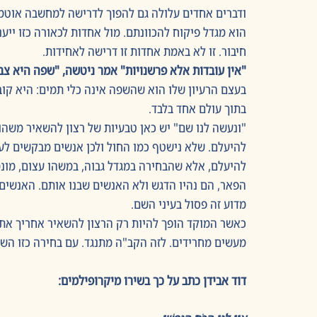
ודברים אחדים עלולה גם להפוך לדרישה למחשבה אוטמט
הוא מגדל פיקוח להכוונתם. מול אחדות לכאורה כזו ייענש
חיבור. זו לא באמת אחדות זו דרישה לאחידות.
"אין עובדות אלא פרשנויות" אמר ניטשה, "שפה היא צב
בעצם הרעיון שלו הוא שהשפה אינה כלי תמים: היא קו
בתוך עולם אחד בלבד.
"ונעשה לנו שם" יש כאן טבעיות של רצון להשאיר משהו
להיעלם. שלא נישטף כמו החול ולכן אנשים מבקשים לעש
להיעלם, אלא שהבחירה במגדל גבוה, במשהו עצום, מונמ
הפאר, הם נהיו הדגש ולא האנשים שבנו אותם. האנשים ה
מדוע זה פסול בעיני השם. 
כאשר המוקד הופך להיות רק הרצון להשאיר אחריך את 
מעשים מחרידים. לזה הקב"ה מתנגד. עם בחירה כזו השם 
דוד אבידן כתב על כך בשירו מיקרופילמים: