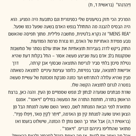
וַיַּהַרְגֵהו"  (בראשית ד, ח)
המרכיב הכי חזק בטיעונים שלי כסניגורית וגם כתובעת היה המניע. הוא 
היה הבסיס להבנה מה התחולל בנפש האדם בשעה שפעל כמו שפעל. 
"MENS REA" זה נקרא בלטינית, מחשבה פלילית. מתוך תפיסה שהאשם 
נובע ממידת האחריות של האדם, וזו נגזרת מרמת המודעות. 
החוק ביקש לדרג בעבירות תוצאתיות את אותו עולם נסתר של מחשבות 
שמקננות בלב אדם בעת שביצע מעשה אסור – החל בקלות דעת שהיא 
נטילת סיכון בלתי סביר לגרימת התוצאה שבסוף אכן קרתה,          דרך 
אדישות לתוצאה, עובר בפזיזות, כלומר עצימת עיניים  לתוצאה כשאתה 
מבין שהיא עלולה להתרחש ועד כוונה מובקת ומכוונת של עשיית מעשה 
במטרה לגרום לתוצאה הקשה שלו. 
שורת מבחנים שנועדה לבחון לב ונפש שסמויים מן העין. והנה כאן, ברצח 
הראשון בתורה, חותמת התורה את המעשה במילים "ויאמר". אמנם 
מתוארת לפני הבאת המנחות לשם, כשאר השם שועה למנחת הבל מן 
הצאן ואינו שועה למנחת קין מן האדמה,
 "ו
יִּחַר לְקַיִן מְאֹד, וַיִּפְּלוּ פָּנָיו". 
(בראשית ד,ה) אבל אחר כך השם נותן לו הכוונה, שישלוט בזעמו ואז 
מתואר שהחליפו ביניהם דברים. "ויאמר" .
אבל מה נאמר אין לדעת. אז מה באמת הוביל לסכסוך ולרצח הראשון? 