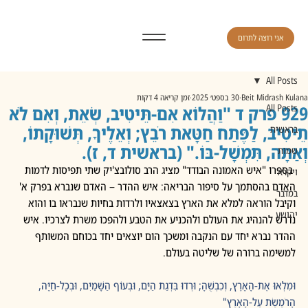
אני רוצה לתרום
All Posts
Beit Midrash Kulana
30 בספט׳ 2025
זמן קריאה 4 דקות
All Posts
929 פרק ד "וַהֲלוֹא אִם-תֵּיטִיב, שְׂאֵת, וְאִם לֹא
תֵיטִיב, לַפֶּתַח חַטָּאת רֹבֵץ; וְאֵלֶיךָ, תְּשׁוּקָתוֹ,
בראשית
וְאַתָּה, תִּמְשָׁל-בּוֹ." (בראשית ד, ז).
שמות
בספרו "איש האמונה הבודד" מציג הרב סולובצ'יק שתי תפיסות לדמות 
ויקרא
האדם בהסתמך על סיפור הבריאה: איש ההדר – האדם שנברא בפרק א' 
במדבר
וקיבל הוראה למלא את הארץ בצאצאיו ולרדות בחיות שנבראו בו והוא 
יהושע
נדרש להנהיג את העולם ולהכניע את הטבע ולהפכו משרת לצרכיו. איש 
ההדר נברא יחד עם הנקבה ומשכך הום יוצאים יחד בכוחם המשותף 
למשימה ברורה של שליטה בעולם.
וּמִלְאוּ אֶת-הָאָרֶץ, וְכִבְשֻׁהָ; וּרְדוּ בִּדְגַת הַיָּם, וּבְעוֹף הַשָּׁמַיִם, וּבְכָל-חַיָּה, 
הָרֹמֶשֶׂת עַל-הָאָרֶץ"