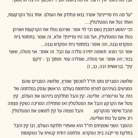
"על מה היו מדיינים? אמרו: בואו ונחלוק את העולם. אחד נטל הקרקעות, 
ואחד נטל את המטלטלין....
רבי יהושע דסכנין בשם רבי לוי אמר: שניהם נטלו את הקרקעות ושניהן 
נטלו את המטלטלין, ועל מה היו מדיינין? אלא, זה אומר: בתחומי בית 
המקדש נבנה, וזה אומר: בתחומי בית המקדש נבנה... 
אמר רבי הונא: תאומה יתירה נולדה עם הבל. זה אומר: אני נוטלה, שאני 
בכור; וזה אומר: אני נוטלה, שנולדה עמי. ומתוך כך - 'ויקם 
קין". (בראשית רבה, כב, ז)
שלושה הסברים נתנו חז"ל לסכסוך שפרץ, שלושה הסברים שהם 
המניעים בעיניהם לפרוץ מלחמות בעולם: הראשון עוסק במלחמה של 
כוח. על טריטוריה. שליטה. קין והבל מחלקים ביניהם את העולם,  קין 
נוטל את הקרקע והבל את המטלטלין ואז מתחילה המריבה כשקין מצווה 
מהבל שיסור מהקרקע          והבל מצווה על קין לפשוט את המטלטלין. 
ריב איום על כוח ושליטה.
ההסבר השני שמציגים חז"ל הוא שאחרי חלוקת העולם, רבו קין והבל 
בחלקת מי ייבנה בית המקדש. מלחמה דתית קנאית על המקומות 