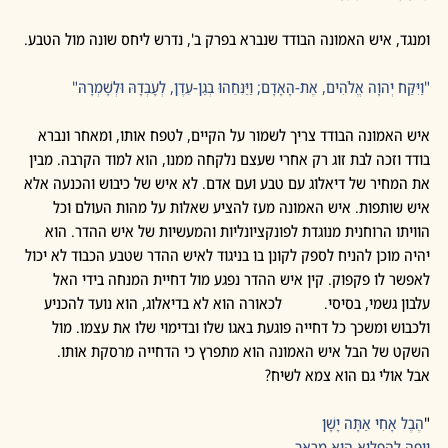
ומנגד, איש האמונה הבודד שנברא בפרק ב', נדרש ליחס שונה מול הטבע.
"וַיִּקַּח יְהוָה אֱלֹהִים, אֶת-הָאָדָם; וַיַּנִּחֵהוּ בְגַן-עֵדֶן, לְעָבְדָהּ וּלְשָׁמְרָהּ"
איש האמונה הבודד צריך לשמור על הקיים, לטפח אותו, ומאחר ונברא 
בודד וזכה לבת זוג רק אחרי שעצם נלקחה ממנו, הוא למוד הקרבה. מבין 
את המחיר של דיאלוג עם טבע ועם אדם. לא איש של כיבוש והכנעה אלא 
איש שותפות. איש האמונה מעז להציע שאלות על מהות העולם וכל 
הוויתו הרוחנית מנוגדת לפונקציונליות והמעשיות של איש ההדר. הוא 
יהיה מוכן להניח לספק לקונן בו בניגוד לאיש ההדר שטבע הכבוד לא יכול 
לאפשר לו פקפוק. קין איש ההדר נפגע מול דחיית המנחה בידי האל 
עלבון גשמי, בסיסי.            לכאורה הוא לא בדיאלוג, הוא נועד להכניע 
ולכבוש ומשכך כל דחייה פוגעת באגו שלו ובדימוי שלו את עצמו. מול 
השקט של הבל איש האמונה הוא מתפרץ כי הדחייה מרסקת אותו.
אבל אולי גם הוא צמא לשיח?
"
הֶבֶל אָחִי אַתָּה יָשָׁן
וְיָפֶה לְהַפְלִיא הוּא מַרְאֵךְ