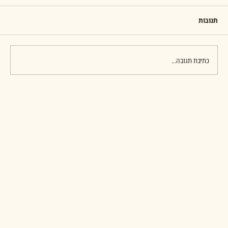
"וּיַרְא יוֹסֵף אֶת-אֶחָיו, וַיַּכִּרֵם; וַיִּתְנַכֵּר אֲלֵיהֶם וַיְדַבֵּר אִתָּם
קָשׁוֹת, וַיֹּאמֶר אֲלֵהֶם מֵאַיִן בָּאתֶם, וַיֹּאמְרוּ, מֵאֶרֶץ כְּנַעַן
תגובות
לִשְׁבָּר-אֹכֶל. ח וַיַּכֵּר יוֹסֵף, אֶת-
כתיבת תגובה...