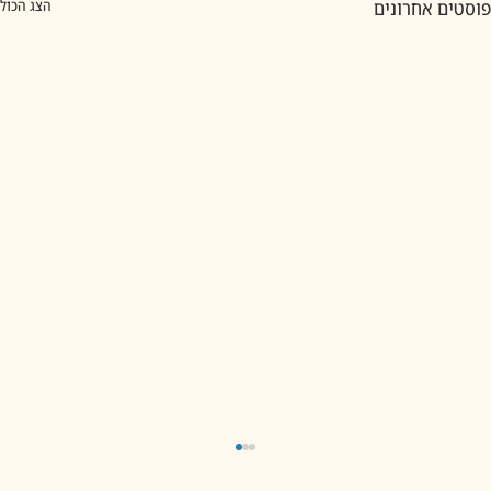
פוסטים אחרונים
הצג הכול
929 בראשית פרק מב