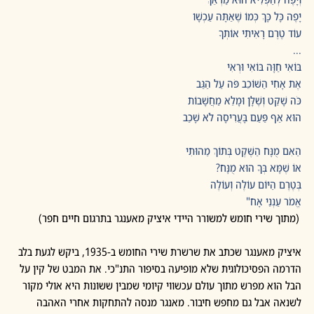
יָפֶה כָּל כָּךְ כְּמוֹ שֶׁאַתָּה עַכְשָׁו
עוֹד טֶרֶם רָאִיתִי אוֹתְךָ
...
בּוֹאִי חַוָּה בּוֹאִי וּרְאִי
אֶת אָחִי הַשּׁוֹכֵב פֹּה עַל הַגַּב
כֹּה שָׁקֵט וְשֶׁלָּן וּמָלֵא מַחֲשָׁבוֹת
הוּא אַף פַּעַם בָּעֲרִיסָה לֹא שָׁכַב
הַאִם מֻנָּח הַשֶּׁקֶט בְּתוֹךְ מַהוּתִי
אוֹ שֶׁמָּא בְּךָ הוּא מֻנָּח?
בְּטֶרֶם הַיּוֹם עוֹלֶה וְעוֹלֶה 
אֱמֹר עַנְנֵי אָח"
 (מתוך שירי חומש למשורר היידי איציק מאענגר בתרגום חיים חפר)
איציק מאענגר שכתב את שרשרת שירי החומש ב-1935, ביקש לגעת בלב 
הדרמה הפסיכולוגית שלא מופיעה בסיפור התנ"כי. את המבט של קין על 
הבל הוא מפרש מתוך עולם עכשווי קיומי שמבין ששונות היא אולי מקור 
לשנאה אבל גם מחפש חיבור. מאנגר מנסה להתחקות אחרי האהבה 