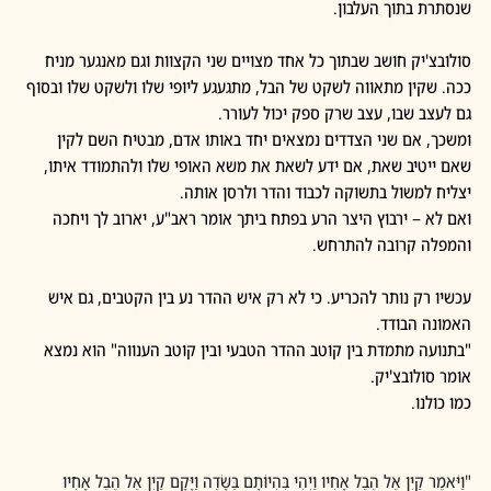
שנסתרת בתוך העלבון.
סולובצ'יק חושב שבתוך כל אחד מצויים שני הקצוות וגם מאנגער מניח 
ככה. שקין מתאווה לשקט של הבל, מתגעגע ליופי שלו ולשקט שלו ובסוף 
גם לעצב שבו, עצב שרק ספק יכול לעורר. 
ומשכך, אם שני הצדדים נמצאים יחד באותו אדם, מבטיח השם לקין 
שאם ייטיב שאת, אם ידע לשאת את משא האופי שלו ולהתמודד איתו, 
יצליח למשול בתשוקה לכבוד והדר ולרסן אותה. 
ואם לא – ירבוץ היצר הרע בפתח ביתך אומר ראב"ע, יארוב לך ויחכה 
והמפלה קרובה להתרחש.
עכשיו רק נותר להכריע. כי לא רק איש ההדר נע בין הקטבים, גם איש 
האמונה הבודד.
"בתנועה מתמדת בין קוטב ההדר הטבעי ובין קוטב הענווה" הוא נמצא 
אומר סולובצ'יק. 
כמו כולנו.
"וַיֹּאמֶר קַיִן אֶל הֶבֶל אָחִיו וַיְהִי בִּהְיוֹתָם בַּשָּׂדֶה וַיָּקָם קַיִן אֶל הֶבֶל אָחִיו 