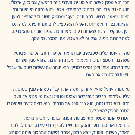
הכל הוא מסכן כאשר הוא מגן על העברי ביום הראשון, וגם כאן, אלמלא 
חוש הצדק שלו, הרי למה לו להתערב? אלא שהוא מזהה מי היוזם ומי 
הצית "וַיֹּאמֶר, לָרָשָׁע, לָמָּה תַכֶּה, רֵעֶךָ" ומספיק חשוב לו להתייצב למען 
ההגינות בצד החלש יותר, ואפילו הוא מציע להם מנחת פיוס, למה תכה 
רעך, מבקש להזכיר שאנחנו רעים, מאותו צד, שנינו סובלים מהמצרים, 
למה להכות בינינו, אבל זה לא משכנע את  המכה. מי שמך.
מה זה אומר עלינו שמביאים עבורנו את הסיפור הזה. הסיפור שבעטיו 
משה בורח ממצרים כי הוא אומר אכן נודע הדבר. שהוא מבין שפרעה 
עתיד להרוג אותו ולכן נמלט למדיין. הוא יוותר שם עשרות שנים עד שבגיל 
80 יחזור להנהיג את העם.
מי ממנה אותי? שואל אחר כך משה את הקב"ה כשהוא מבין שמוטלת 
עליו שליחות. מי שם אותי לשר ושופט ומנהיג ובשם מי אבוא אל העם 
הזה. הוא כבר נכווה, הוא כבר ספג את הדחיה. הוא רוצה לדעת שיהיה לו 
הסבר מספק להציג לעם.
המדרש אומר שמשה מתייצב מול הסנה הבוער כי משהו בו-ער.
כי הוא רואה סנה בוער והסקרנות שלו להבין סדרי עולם, לשים לב לדבר 
האחר, השונה, המוזר, יוצא הדופן, אותה רגישות שתהפוך אותה למנהיג 