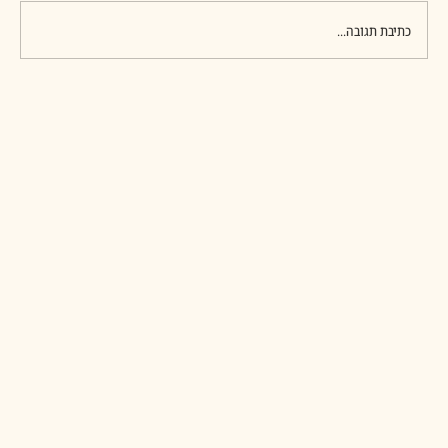
כך בזמן,
כתיבת תגובה...