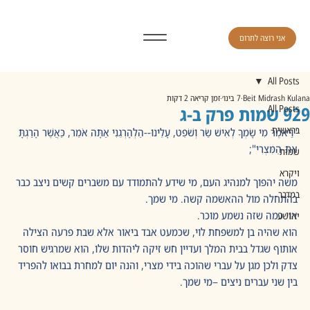
אני רוצה לתרום
All Posts
Beit Midrash Kulana
7 בינו׳
זמן קריאה 2 דקות
929 שמות פרק ב-ג
All Posts
בראשית
"וַיֹּאמֶר מִי שָׂמְךָ לְאִישׁ שַׂר וְשֹׁפֵט, עָלֵינוּ--הַלְהָרְגֵנִי אַתָּה אֹמֵר, כַּאֲשֶׁר הָרַגְתָּ 
אֶת-הַמִּצְרִי";
שמות
ויקרא
משה יהפוך למנהיג העם, מי שידע להתמודד עם משברים קשים ניצב כבר 
במדבר
בהתחלה מול ההאשמה קשה. מי שמך.
אוי כמה שזה נשמע מוכר.
יהושע
הוא שהיה בן למשפחת לוי, שכמעט אבד ביאור אלא שבת פרעה הצילה 
אותוף שגדל בבית המלך ועדיין חש זיקה ליהדות שלו, הוא שמרגיש חוסר 
צדק ולכן מגן על עברי שהוכה בידי מצרי, והנה יום למחרת בבואו להפריד 
בין שני עברים ניצים –מי שמך.