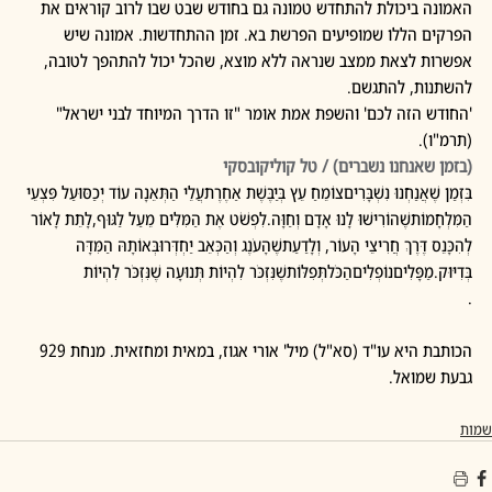
האמונה ביכולת להתחדש טמונה גם בחודש שבט שבו לרוב קוראים את 
הפרקים הללו שמופיעים הפרשת בא. זמן ההתחדשות. אמונה שיש 
אפשרות לצאת ממצב שנראה ללא מוצא, שהכל יכול להתהפך לטובה, 
להשתנות, להתגשם.
'החודש הזה לכם' והשפת אמת אומר "זו הדרך המיוחד לבני ישראל" 
(תרמ"ו). 
(בזמן שאנחנו נשברים) / טל קוליקובסקי
בִּזְמַן שֶׁאֲנַחְנוּ נִשְׁבָּרִיםצוֹמֵחַ עֵץ בְּיַבֶּשֶׁת אַחֶרֶתעֲלֵי הַתְּאֵנָה עוֹד יְכַסּוּעַל פִּצְעֵי 
הַמִּלְחָמוֹתשֶׁהוֹרִישׁוּ לָנוּ אָדָם וְחַוָּה.לִפְשֹׁט אֶת הַמִּלִּים מֵעַל לַגּוּף,לָתֵת לָאוֹר 
לְהִכָּנֵס דֶּרֶךְ חֲרִיצֵי הָעוֹר, וְלָדַעַתשֶׁהָעֹנֶג וְהַכְּאֵב יַחְדְּרוּבְּאוֹתָהּ הַמִּדָּה 
בְּדִיּוּק.מַפָּלִיםנוֹפְלִיםהַכֹּלתְּפִלּוֹתשֶׁנִּזְכֹּר לִהְיוֹת תְּנוּעָה שֶׁנִּזְכֹּר לִהְיוֹת
.
הכותבת היא עו"ד (סא"ל) מיל' אורי אגוז, במאית ומחזאית. מנחת 929 
גבעת שמואל. 
שמות