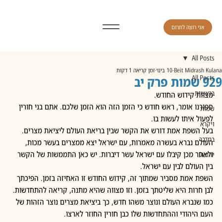
אני רוצה לתרום
All Posts
Beit Midrash Kulana
10 בינו׳
זמן קריאה 1 דקות
929 שמות פרק יב
All Posts
בראשית
מצוות קידוש החודש.
ספורנו אומר, ראש חודש כי הזמן הזה הוא הזמן שלכם. אתם בני חורין 
שמות
לפעול איתו לעשות בו.
ויקרא
בעל השפת אמת דורש את הקשר שבין בריאת העולם ליציאת מצרים. 
במדבר
העולם נברא בעשרה מאמרות, עם ישראל יצא ממצרים בעשר מכות, 
ולאחר מכן קיבלו עם ישראל עשר דיברות. יש כאן התממשות של הקשר 
יהושע
בין העולם לבין עם ישראל.
השפת אמת מסביר שמתוך זה, קידוש החודש זו האחיזה בזמן. הפיכתך 
לבן חרות היא שליטתך בזמן. וזו מצווה שהיא מתנה, קריאה להתחדשות. 
כמו שנברא העולם ונוצר משהו חדש, כך ביציאת מצרים נוצר הזהות של 
העם היהודי וההתחדשות שלו כבן חורין החוזר לארצו.