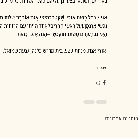
באחרים, ושונאי בצע יגן עליהם מפני השוחד. כל מרכיב
אני / רחל כָּזֹאת אָנֹכִי: שְׁקֵטָהכְּמֵימֵי אֲגַם,אוֹהֶבֶת שַׁלְוַת חֻלִּין
נַפְשִׁי אַרְגָּמָן.וְעַל רָאשֵׁי הֶהָרִיםלְאֶחָד הָיִיתִי עִם הָרוּחוֹת הַגְּ
הַיָּמִים.הָעִתִּים מִשְׁתַּנּוֹתוְעַכְשָׁו –הִנֵה אָנֹכִי כָּזֹאת
 אורי אגוז, מנחת 929, בית מדרש כלנה, גבעת שמואל.
שמות
פוסטים אחרונים