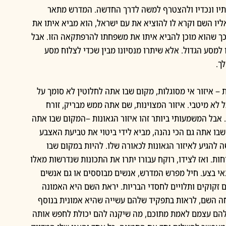
תיו ונכדיו ולהצטרף למשה לדרך החדשה. המדרש מתאר 
ו השם וקרא לו להוציא את עם ישראל, הוא מביא איתו את 
כך שהוא מוכן להביא איתו את משפחתו להרפתקאה הזו. אבל 
למסע הגדול. אלא שיתרו מנסיונו מבין שכדי לצלוח מסע 
ך. 
– איזור אי מסוגלות, מקום שבו אתה לחלוטין לא סומך על 
 לא מיטבי. איזור המצוינות, שם אתה ממש מבריק, זורח 
 אבל המשמעותי ביותר זהו איזור הגאונות –המקום שבו אתה 
שבו אתה גם הכי נהנה, מביא לידי ביטוי את טביעת האצבע 
 להגיע לאיזור הגאונות לכאורה שלו. להיות במקום שבו 
חות. ואז לצידו, רוקח עבורו יתרו את התכונות שנדרשות מאלו 
נאי בצע. חיל מפרש המדרש, אנשים מבוססים או גם אנשים 
זקוקים ותלויים לחסדי הבריות. יראת השם היא האמונה 
 השם, לראות בתפקיד שלהם עשייה שהיא אמונית בנוסף 
שלהם עצמם לאמת מתוכם, מה שיקנה להם יכולת לחפש אותה 