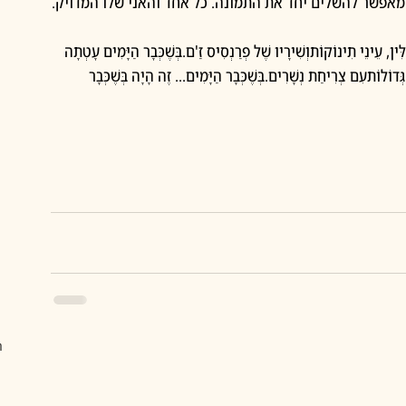
 מאפשר להשלים יחד את התמונה. כל אחד והאני שלו המדויק.
, עֵינֵי תִינוֹקוֹתוְשִׁירָיו שֶׁל פְרַנְסִיס זַ'ם.בְּשֶׁכְּבָר הַיָּמִים עָטְתָה 
דוֹלוֹתעִם צְרִיחַת נְשָׁרִים.בְּשֶׁכְּבָר הַיָּמִים... זֶה הָיָה בְּשֶׁכְּבָר 
ה