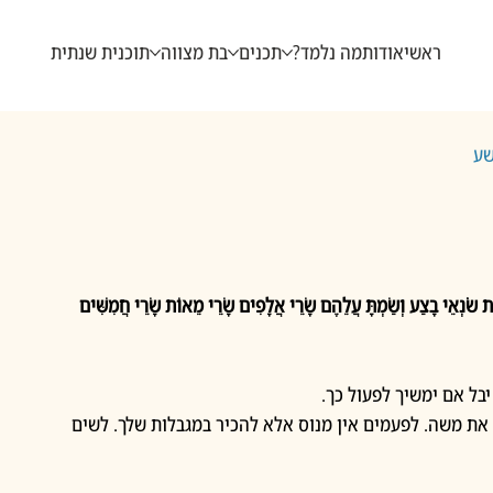
ראשי
אודות
מה נלמד?
תכנים
בת מצווה
תוכנית שנתית
שע
 שֹׂנְאֵי בָצַע וְשַׂמְתָּ עֲלֵהֶם שָׂרֵי אֲלָפִים שָׂרֵי מֵאוֹת שָׂרֵי חֲמִשִּׁים 
בל אם ימשיך לפעול כך. 
את משה. לפעמים אין מנוס אלא להכיר במגבלות שלך. לשים 