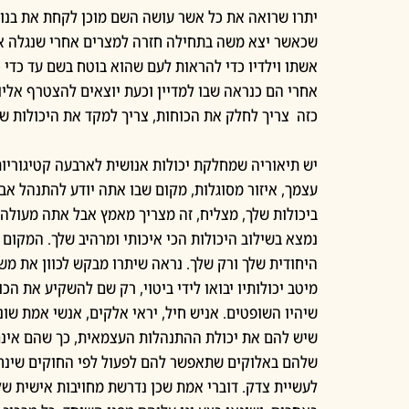
יתרו שרואה את כל אשר עושה השם מוכן לקחת את בנו
שכאשר יצא משה בתחילה חזרה למצרים אחרי שנגלה אלי
אשתו וילדיו כדי להראות לעם שהוא בוטח בשם עד כדי 
אחרי הם כנראה שבו למדיין וכעת יוצאים להצטרף אליו 
כזה  צריך לחלק את הכוחות, צריך למקד את היכולות של
יש תיאוריה שמחלקת יכולות אנושית לארבעה קטיגוריות 
עצמך, איזור מסוגלות, מקום שבו אתה יודע להתנהל אבל
ביכולות שלך, מצליח, זה מצריך מאמץ אבל אתה מעולה.
נמצא בשילוב היכולות הכי איכותי ומרהיב שלך. המקום 
היחודית שלך ורק שלך. נראה שיתרו מבקש לכוון את משה
מיטב יכולותיו יבואו לידי ביטוי, רק שם להשקיע את הכו
שיהיו השופטים. אניש חיל, יראי אלקים, אנשי אמת שו
שיש להם את יכולת ההתנהלות העצמאית, כך שהם אינם 
שלהם באלוקים שתאפשר להם לפעול לפי החוקים שינחה
לעשיית צדק. דוברי אמת שכן נדרשת מחויבות אישית 