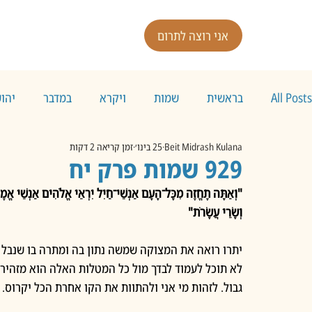
אני רוצה לתרום
All Posts
בראשית
שמות
ויקרא
במדבר
יהו
Beit Midrash Kulana
25 בינו׳
זמן קריאה 2 דקות
929 שמות פרק יח
"וְאַתָּה תֶחֱזֶה מִכָּל־הָעָם אַנְשֵׁי־חַיִל יִרְאֵי אֱלֹהִים אַנְשֵׁי אֱמֶת
וְשָׂרֵי עֲשָׂרֹת"
יתרו רואה את המצוקה שמשה נתון בה ומתרה בו שנבל י
לא תוכל לעמוד לבדך מול כל המטלות האלה הוא מזהיר 
גבול. לזהות מי אני ולהתוות את הקו אחרת הכל יקרוס. 