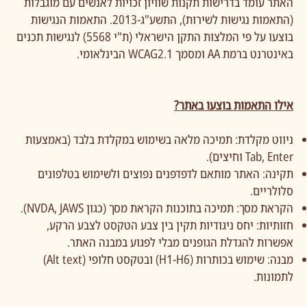
האתר עומד בדרישות תקנות שוויון זכויות לאנשים עם מוגבלות
(התאמות נגישות לשירות), התשע"ג-2013. התאמות הנגישות
בוצעו על פי המלצות התקן הישראלי (ת"י 5568) לנגישות תכנים
באינטרנט ברמת AA ומסמך WCAG2.1 הבינלאומי.
אילו התאמות בוצעו באתר?
ניווט מקלדת: תמיכה מלאה בשימוש במקלדת בלבד (באמצעות
Tab, Enter וחיצים).
תקינה: האתר מותאם לדפדפנים נפוצים ולשימוש בטלפונים
סלולריים.
הקראת מסך: תמיכה בתוכנות הקראת מסך (כגון NVDA, JAWS).
חזותיות: יחס ניגודיות תקין בין צבע הטקסט לצבע הרקע,
אפשרות להגדלת הגופנים מבלי לפגוע במבנה האתר.
מבנה: שימוש בכותרות (H1-H6) ובטקסט חלופי (Alt text)
לתמונות.