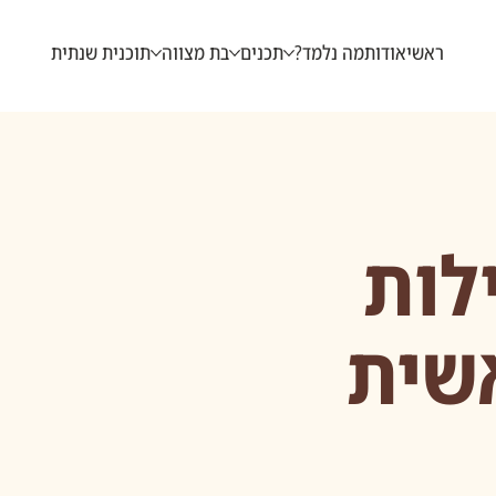
ראשי
אודות
מה נלמד?
תכנים
בת מצווה
תוכנית שנתית
לות
שית